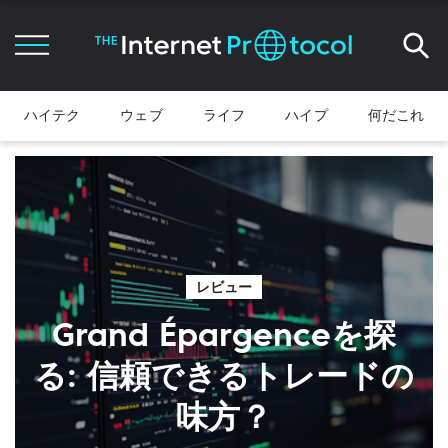
ハイテク
ウェブ
ライフ
ハイプ
何だこれ
レビュー
Grand Épargenceを探
る: 信頼できるトレードの
味方？