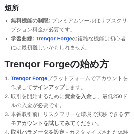
短所
無料機能の制限:
プレミアムツールはサブスクリ
プション料金が必要です。
学習曲線:
Trenqor Forge
の複雑な機能は初心者
には最初難しいかもしれません。
Trenqor Forgeの始め方
Trenqor Forge
プラットフォームでアカウントを
作成して
サインアップ
します。
取引を開始するために
資金を入金
し、最低250ド
ルの入金が必要です。
本番取引前にリスクフリーな環境で実験できる
デ
モアカウントを試してみて
ください。
取引パラメータを設定
- カスタマイズされた体験