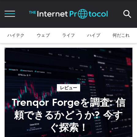
ハイテク
ウェブ
ライフ
ハイプ
何だこれ
レビュー
Trenqor Forgeを調査: 信
頼できるかどうか? 今す
ぐ探索！