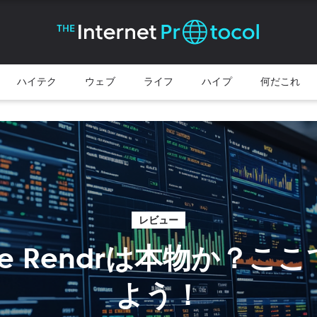
ハイテク
ウェブ
ライフ
ハイプ
何だこれ
レビュー
ente Rendrは本物か？こ
よう！