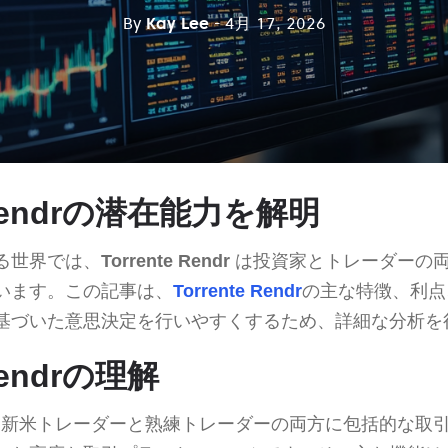
By
Kay Lee
- 4月 17, 2026
e Rendrの潜在能力を解明
る世界では、
Torrente Rendr
は投資家とトレーダーの
います。この記事は、
Torrente Rendr
の主な特徴、利点
基づいた意思決定を行いやすくするため、詳細な分析を
 Rendrの理解
新米トレーダーと熟練トレーダーの両方に包括的な取