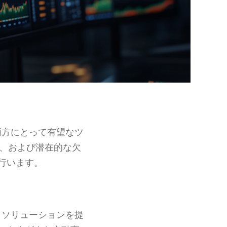
両方にとって有望なツ
、および潜在的な欠
行います。
引ソリューションを提