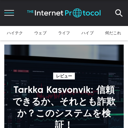
ハイテク
ウェブ
ライフ
ハイプ
何だこれ
レビュー
Tarkka Kasvonvik: 信頼
できるか、それとも詐欺
か？このシステムを検
証！