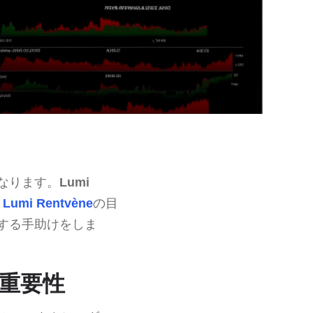
なります。
Lumi
、
Lumi Rentvène
の目
する手助けをしま
の重要性