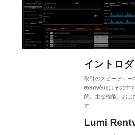
イントロダ
取引のスピーディー
Rentvène
はその中
的、主な機能、およ
す。
Lumi R