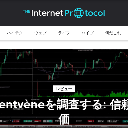
ハイテク
ウェブ
ライフ
ハイプ
何だこれ
レビュー
 Rentvèneを調査する: 
価