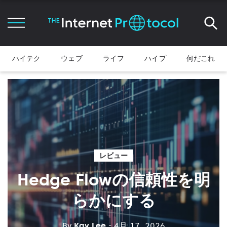
ハイテク
ウェブ
ライフ
ハイプ
何だこれ
レビュー
Hedge Flowの信頼性を明
らかにする
By
Kay Lee
- 4月 17, 2026