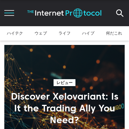
ハイテク
ウェブ
ライフ
ハイプ
何だこれ
レビュー
Discover Xelovariant: Is
It the Trading Ally You
Need?