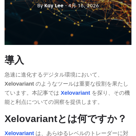
By
Kay Lee
- 4月 16, 2026
導入
急速に進化するデジタル環境において、
Xelovariant
のようなツールは重要な役割を果たし
ています。本記事では
Xelovariant
を探り、その機
能と利点についての洞察を提供します。
Xelovariantとは何ですか？
Xelovariant
は、あらゆるレベルのトレーダーに対