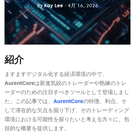
By
Kay Lee
- 4月 16, 2026
紹介
ますますデジタル化する経済環境の中で、
AurentCore
は新進気鋭のトレーダーや熟練のトレ
ーダーのための注目すべきツールとして登場しまし
た。この記事では、
AurentCore
の特徴、利点、そ
して潜在的な欠点を掘り下げ、そのトレーディング
環境における可能性を探りたいと考える方々に、包
括的な概要を提供します。