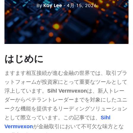
By
Kay Lee
- 4月 15, 2026
はじめに
ますます相互接続が進む金融の世界では、取引プラ
ットフォームが投資家にとって重要なツールとして
浮上しています。
Sihl Vermvexon
は、新人トレー
ダーからベテラントレーダーまでを対象にしたユニ
ークな機能を提供するリーディングソリューション
として際立っています。この記事では、
Sihl
Vermvexon
が金融取引において不可欠な味方とな