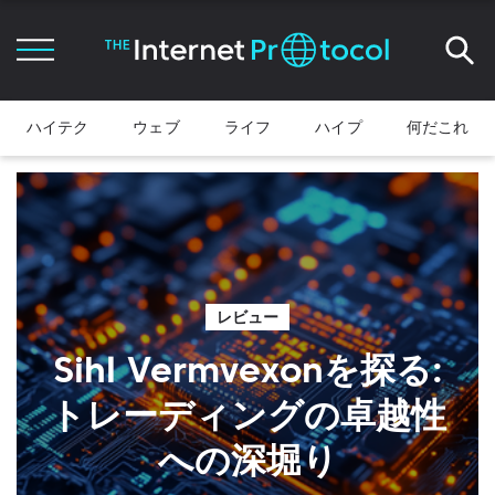
ハイテク
ウェブ
ライフ
ハイプ
何だこれ
レビュー
Sihl Vermvexonを探る:
トレーディングの卓越性
への深堀り