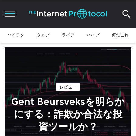
ハイテク
ウェブ
ライフ
ハイプ
何だこれ
レビュー
Gent Beursveksを明らか
にする：詐欺か合法な投
資ツールか？