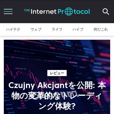
ハイテク
ウェブ
ライフ
ハイプ
何だこれ
レビュー
Czujny Akcjantを公開: 本
物の変革的なトレーディ
ング体験?